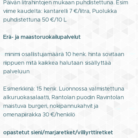
Päivän litrahintojen mukaan puhdistettuna. Esim
viime kaudelta: kantarelli 7 €/litra, Puolukka
puhdistettuna 50 €/10 L
Erä- ja maastoruokailupalvelut
minimi osallistujamäärä 10 henk. hinta sovitaan
riippuen mitä kaikkea halutaan sisällyttää
palveluun
Esimerkkinä: 15 henk. Luonnossa valmistettuna
alkuruokasalaatti, Rantolan puodin Ravintolan
maistuva burgeri, nokipannukahvit ja
omenapiirakka 30 €/henkilö
opastetut sieni/marjaretket/villiyrttiretket